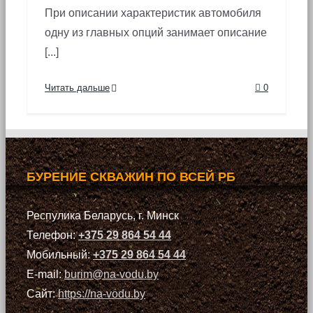
При описании характеристик автомобиля
одну из главных опций занимает описание
[...]
Читать дальше
0
БУРЕНИЕ СКВАЖИН ПО ВСЕЙ РБ
Респулика Беларусь, г. Минск
Телефон:
+375 29 864 54 44
Мобильный:
+375 29 864 54 44
E-mail:
burim@na-vodu.by
Сайт:
https://na-vodu.by