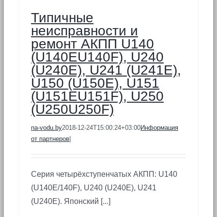
Типичные
неисправности и
ремонт АКПП U140
(U140EU140F), U240
(U240E), U241 (U241E),
U150 (U150E), U151
(U151EU151F), U250
(U250U250F)
na-vodu.by
2018-12-24T15:00:24+03:00
Информация
от партнеров
|
Серия четырёхступенчатых АКПП: U140
(U140E/140F), U240 (U240E), U241
(U240E). Японский [...]