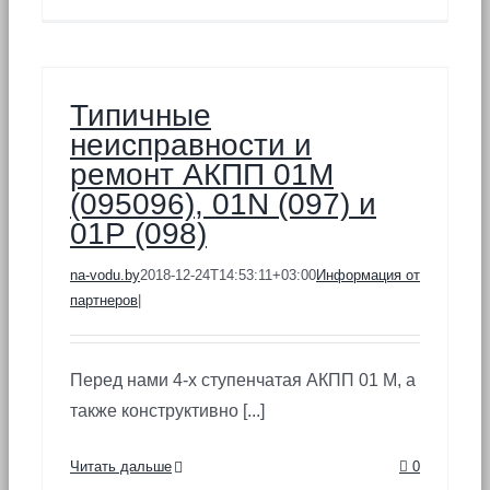
Типичные
неисправности и
ремонт АКПП 01М
(095096), 01N (097) и
01Р (098)
na-vodu.by
2018-12-24T14:53:11+03:00
Информация от
партнеров
|
Перед нами 4-х ступенчатая АКПП 01 М, а
также конструктивно [...]
Читать дальше
0