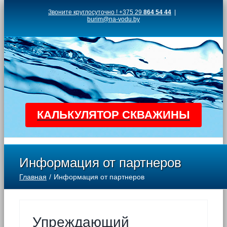
Skip
Звоните круглосуточно ! +375 29
864 54 44
|
burim@na-vodu.by
to
content
КАЛЬКУЛЯТОР СКВАЖИНЫ
Информация от партнеров
Главная
Информация от партнеров
Упреждающий