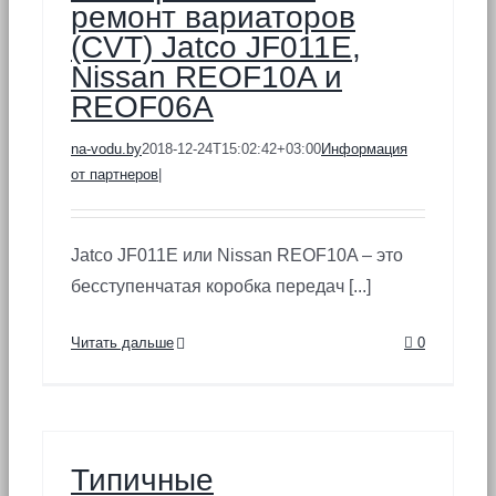
ремонт вариаторов
(CVT) Jatco JF011E,
Nissan REOF10A и
REOF06A
na-vodu.by
2018-12-24T15:02:42+03:00
Информация
от партнеров
|
Jatco JF011E или Nissan REOF10A – это
бесступенчатая коробка передач [...]
Читать дальше
0
Типичные