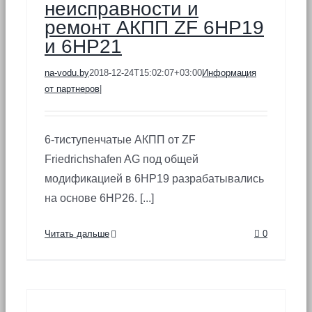
неисправности и
ремонт АКПП ZF 6HP19
и 6HP21
na-vodu.by
2018-12-24T15:02:07+03:00
Информация
от партнеров
|
6-тиступенчатые АКПП от ZF
Friedrichshafen AG под общей
модификацией в 6HP19 разрабатывались
на основе 6HP26. [...]
Читать дальше
0