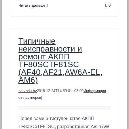
Читать дальше
0
Типичные
неисправности и
ремонт АКПП
TF80SCTF81SC
(AF40,AF21,AW6A-EL,
AM6)
na-vodu.by
2018-12-24T14:59:01+03:00
Информация
от партнеров
|
Перед вами 6-тиступенчатая АКПП
TF80SC/TF81SC, разработанная Aisin AW