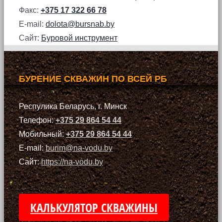
Факс:
+375 17 322 66 78
E-mail:
dolota@bursnab.by
Сайт:
Буровой инструмент
БУРЕНИЕ СКВАЖИН ПО ВСЕЙ РБ
Респулика Беларусь, г. Минск
Телефон:
+375 29 864 54 44
Мобильный:
+375 29 864 54 44
E-mail:
burim@na-vodu.by
Сайт:
https://na-vodu.by
КАЛЬКУЛЯТОР СКВАЖИНЫ