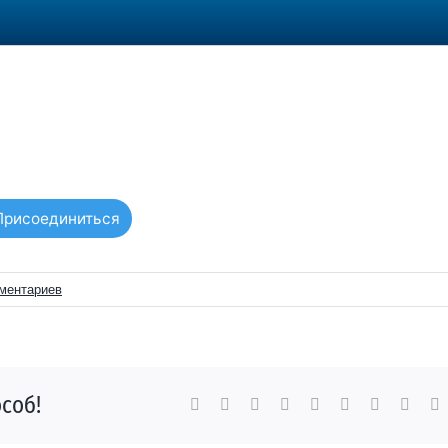
Присоединиться
ментариев
соб!
Facebook
X
Reddit
LinkedIn
WhatsApp
Tumblr
Pinterest
Vk
E