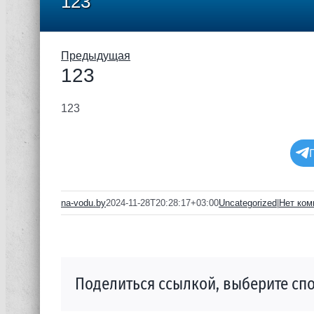
123
Предыдущая
123
123
na-vodu.by
2024-11-28T20:28:17+03:00
Uncategorized
|
Нет ком
Поделиться ссылкой, выберите спо