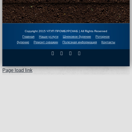
Copyright 2015 ЧТУП ПРОМБУРСНАБ | All Rights Reserved
Главная
Наши услуги
Шнековое бурение
Роторное
бурение
Ремонт скважин
Полезная информация
Контакты
Facebook
X
Instagram
Pinterest
Page load link