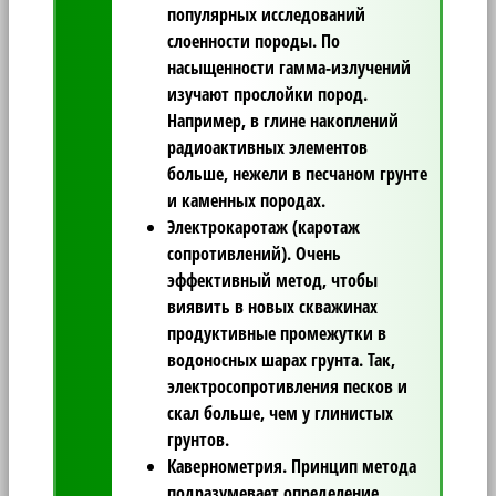
популярных исследований
слоенности породы. По
насыщенности гамма-излучений
изучают прослойки пород.
Например, в глине накоплений
радиоактивных элементов
больше, нежели в песчаном грунте
и каменных породах.
Электрокаротаж
(каротаж
сопротивлений). Очень
эффективный метод, чтобы
виявить в новых скважинах
продуктивные промежутки в
водоносных шарах грунта. Так,
электросопротивления песков и
скал больше, чем у глинистых
грунтов.
Кавернометрия.
Принцип метода
подразумевает определение