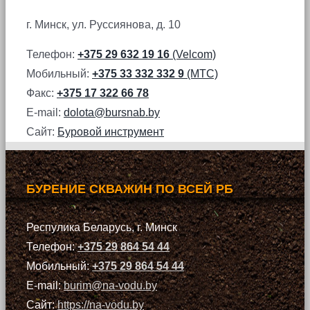
г. Минск, ул. Руссиянова, д. 10
Телефон:
+375 29 632 19 16
(Velcom)
Мобильный:
+375 33 332 332 9
(МТС)
Факс:
+375 17 322 66 78
E-mail:
dolota@bursnab.by
Сайт:
Буровой инструмент
БУРЕНИЕ СКВАЖИН ПО ВСЕЙ РБ
Респулика Беларусь, г. Минск
Телефон:
+375 29 864 54 44
Мобильный:
+375 29 864 54 44
E-mail:
burim@na-vodu.by
Сайт:
https://na-vodu.by