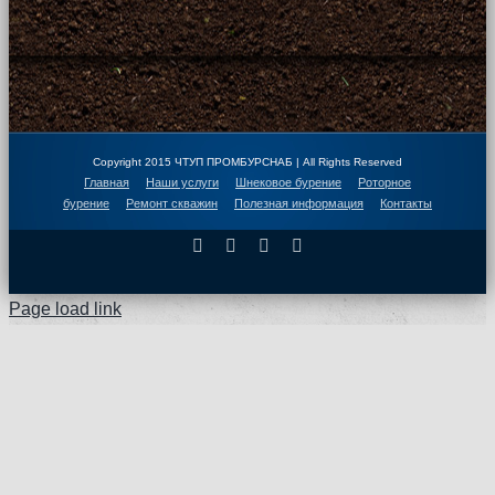
Copyright 2015 ЧТУП ПРОМБУРСНАБ | All Rights Reserved
Главная
Наши услуги
Шнековое бурение
Роторное
бурение
Ремонт скважин
Полезная информация
Контакты
Facebook
X
Instagram
Pinterest
Page load link