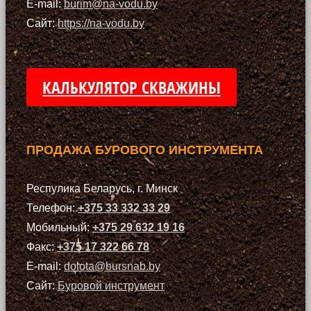
E-mail:
burim@na-vodu.by
Сайт:
https://na-vodu.by
КАЛЬКУЛЯТОР СКВАЖИНЫ
ПРОДАЖА БУРОВОГО ИНСТРУМЕНТА
Респулика Беларусь, г. Минск
Телефон:
+375 33 332 33 29
Мобильный:
+375 29 632 19 16
Факс:
+375 17 322 66 78
E-mail:
dolota@bursnab.by
Сайт:
Буровой инструмент