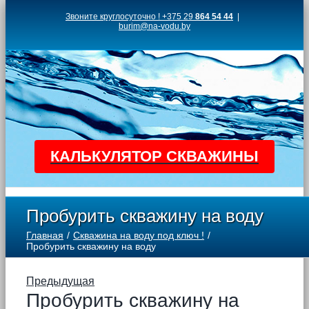
Skip
Звоните круглосуточно ! +375 29
864 54 44
|
burim@na-vodu.by
to
content
КАЛЬКУЛЯТОР СКВАЖИНЫ
Пробурить скважину на воду
Главная
Скважина на воду под ключ !
Пробурить скважину на воду
Предыдущая
Пробурить скважину на