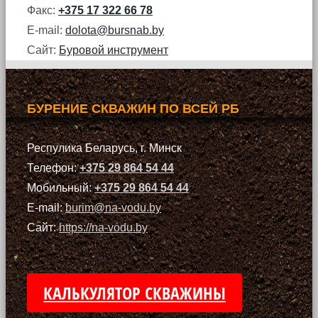
Факс:
+375 17 322 66 78
E-mail:
dolota@bursnab.by
Сайт:
Буровой инструмент
БУРЕНИЕ СКВАЖИН ПО ВСЕЙ РБ
Респулика Беларусь, г. Минск
Телефон:
+375 29 864 54 44
Мобильный:
+375 29 864 54 44
E-mail:
burim@na-vodu.by
Сайт:
https://na-vodu.by
КАЛЬКУЛЯТОР СКВАЖИНЫ