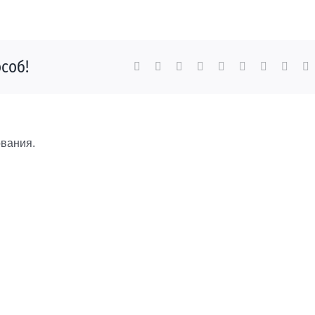
соб!
Facebook
X
Reddit
LinkedIn
WhatsApp
Tumblr
Pinterest
Vk
E
вания.