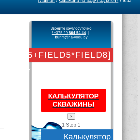
Главная
Скважина на воду под ключ !
fea3