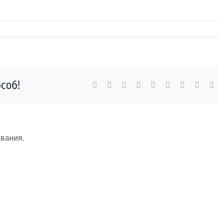
соб!
Facebook
X
Reddit
LinkedIn
WhatsApp
Tumblr
Pinterest
Vk
E
вания.