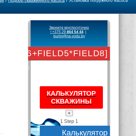
ая
Подбор скважинного насоса
Установка погружного насоса