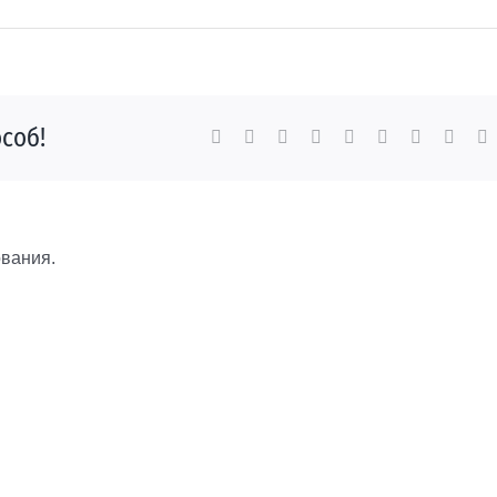
соб!
Facebook
X
Reddit
LinkedIn
WhatsApp
Tumblr
Pinterest
Vk
E
вания.