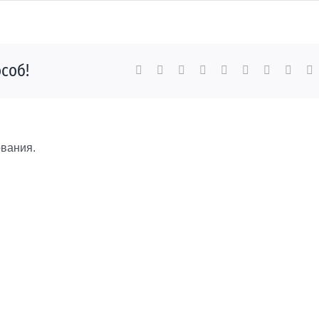
соб!
Facebook
X
Reddit
LinkedIn
WhatsApp
Tumblr
Pinterest
Vk
E
вания.