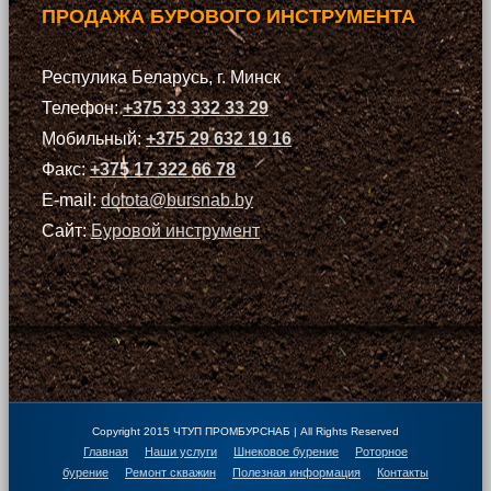
ПРОДАЖА БУРОВОГО ИНСТРУМЕНТА
Респулика Беларусь, г. Минск
Телефон:
+375 33 332 33 29
Мобильный:
+375 29 632 19 16
Факс:
+375 17 322 66 78
E-mail:
dolota@bursnab.by
Сайт:
Буровой инструмент
Copyright 2015 ЧТУП ПРОМБУРСНАБ | All Rights Reserved
Главная
Наши услуги
Шнековое бурение
Роторное
бурение
Ремонт скважин
Полезная информация
Контакты