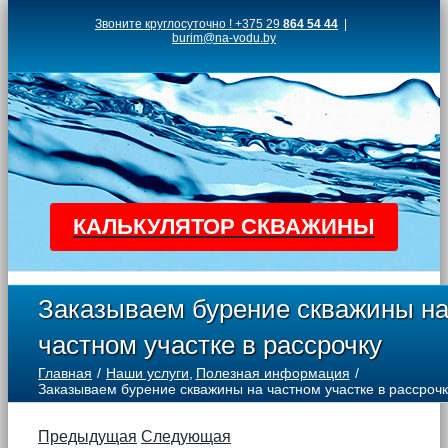
Skip
Звоните круглосуточно ! +375 29
864 54 44
|
burim@na-vodu.by
to
content
КАЛЬКУЛЯТОР СКВАЖИНЫ
Заказываем бурение скважины н
частном участке в рассрочку
Главная
Наши услуги
Полезная информация
Заказываем бурение скважины на частном участке в рассрочк
Предыдущая
Следующая