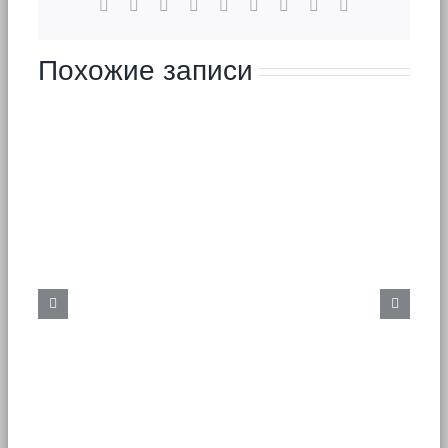
Facebook
X
Reddit
LinkedIn
WhatsApp
Tumblr
Pinterest
Vk
Email
Похожие записи
Бурение скважин. Цена.