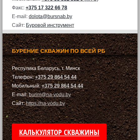
Факс:
+375 17 322 66 78
E-mail:
dolota@bursnab.by
Сайт:
Буровой инструмент
БУРЕНИЕ СКВАЖИН ПО ВСЕЙ РБ
Респулика Беларусь, г. Минск
Телефон:
+375 29 864 54 44
Мобильный:
+375 29 864 54 44
E-mail:
burim@na-vodu.by
Сайт:
https://na-vodu.by
КАЛЬКУЛЯТОР СКВАЖИНЫ