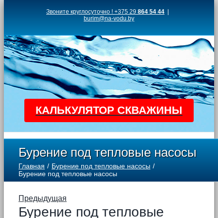
Skip
Звоните круглосуточно ! +375 29
864 54 44
|
burim@na-vodu.by
to
content
КАЛЬКУЛЯТОР СКВАЖИНЫ
Бурение под тепловые насосы
Главная
Бурение под тепловые насосы
Бурение под тепловые насосы
Предыдущая
Бурение под тепловые