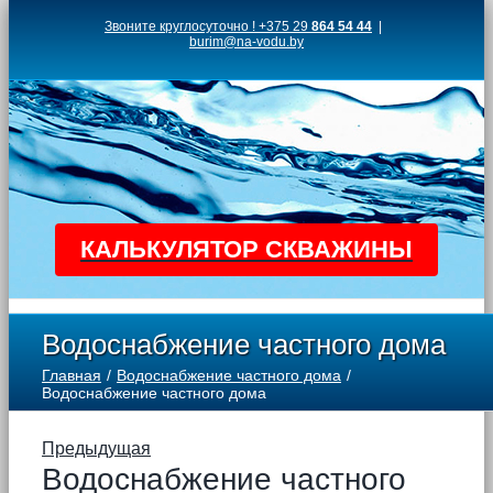
Skip
Звоните круглосуточно ! +375 29
864 54 44
|
burim@na-vodu.by
to
content
КАЛЬКУЛЯТОР СКВАЖИНЫ
Водоснабжение частного дома
Главная
Водоснабжение частного дома
Водоснабжение частного дома
Предыдущая
Водоснабжение частного