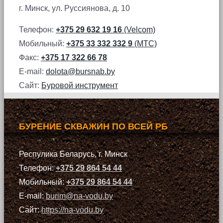
г. Минск, ул. Руссиянова, д. 10
Телефон:
+375 29 632 19 16
(Velcom)
Мобильный:
+375 33 332 332 9
(МТС)
Факс:
+375 17 322 66 78
E-mail:
dolota@bursnab.by
Сайт:
Буровой инструмент
БУРЕНИЕ СКВАЖИН ПО ВСЕЙ РБ
Респулика Беларусь, г. Минск
Телефон:
+375 29 864 54 44
Мобильный:
+375 29 864 54 44
E-mail:
burim@na-vodu.by
Сайт:
https://na-vodu.by