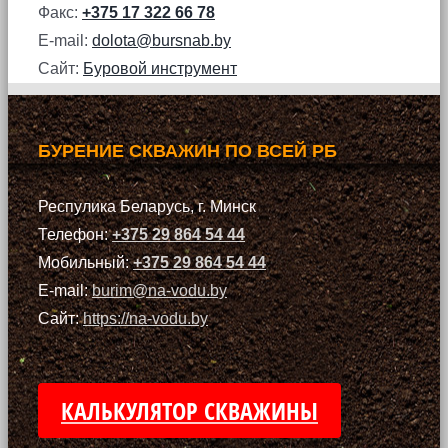
Факс:
+375 17 322 66 78
E-mail:
dolota@bursnab.by
Сайт:
Буровой инструмент
БУРЕНИЕ СКВАЖИН ПО ВСЕЙ РБ
Респулика Беларусь, г. Минск
Телефон:
+375 29 864 54 44
Мобильный:
+375 29 864 54 44
E-mail:
burim@na-vodu.by
Сайт:
https://na-vodu.by
КАЛЬКУЛЯТОР СКВАЖИНЫ