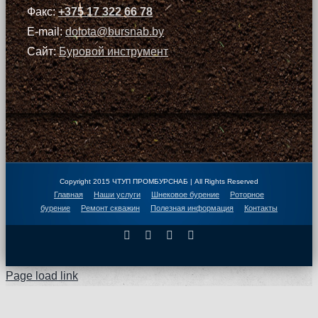
Факс:
+375 17 322 66 78
E-mail:
dolota@bursnab.by
Сайт:
Буровой инструмент
Copyright 2015 ЧТУП ПРОМБУРСНАБ | All Rights Reserved
Главная
Наши услуги
Шнековое бурение
Роторное
бурение
Ремонт скважин
Полезная информация
Контакты
Facebook
X
Instagram
Pinterest
Page load link