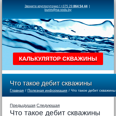
Skip
Звоните круглосуточно ! +375 29
864 54 44
|
burim@na-vodu.by
to
content
КАЛЬКУЛЯТОР СКВАЖИНЫ
Что такое дебит скважины
Главная
Полезная информация
Что такое дебит скважины
Предыдущая
Следующая
Что такое дебит скважины