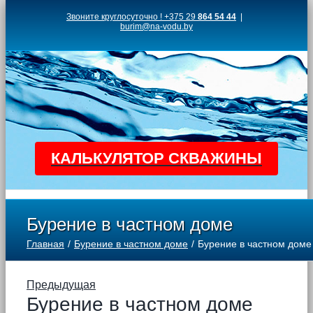
Skip
Звоните круглосуточно ! +375 29
864 54 44
|
burim@na-vodu.by
to
content
КАЛЬКУЛЯТОР СКВАЖИНЫ
Бурение в частном доме
Главная
Бурение в частном доме
Бурение в частном доме
Предыдущая
Бурение в частном доме