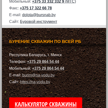
Мобильный:
+375 33 332 332 9
(МТС)
Факс:
+375 17 322 66 78
E-mail:
dolota@bursnab.by
Сайт:
Буровой инструмент
БУРЕНИЕ СКВАЖИН ПО ВСЕЙ РБ
Респулика Беларусь, г. Минск
Телефон:
+375 29 864 54 44
Мобильный:
+375 29 864 54 44
E-mail:
burim@na-vodu.by
Сайт:
https://na-vodu.by
КАЛЬКУЛЯТОР СКВАЖИНЫ