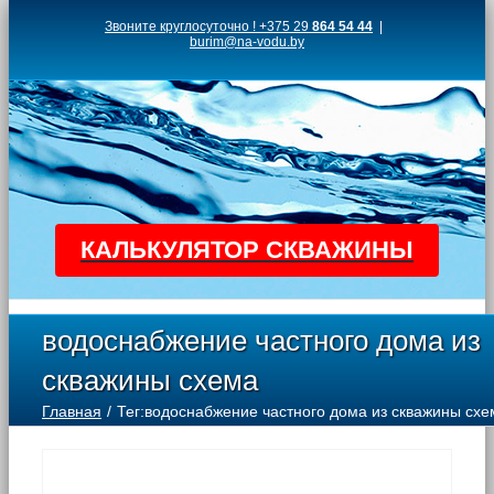
Skip
Звоните круглосуточно ! +375 29
864 54 44
|
burim@na-vodu.by
to
content
КАЛЬКУЛЯТОР СКВАЖИНЫ
водоснабжение частного дома из
скважины схема
Главная
Тег:
водоснабжение частного дома из скважины схе