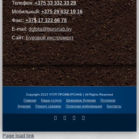
Телефон:
+375 33 332 33 29
Мобильный:
+375 29 632 19 16
Факс:
+375 17 322 66 78
E-mail:
dolota@bursnab.by
Сайт:
Буровой инструмент
Copyright 2015 ЧТУП ПРОМБУРСНАБ | All Rights Reserved
Главная
Наши услуги
Шнековое бурение
Роторное
бурение
Ремонт скважин
Полезная информация
Контакты
Facebook
X
Instagram
Pinterest
Page load link