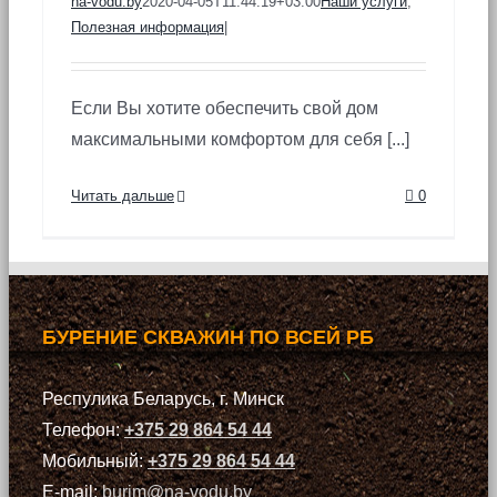
na-vodu.by
2020-04-05T11:44:19+03:00
Наши услуги
,
Полезная информация
|
Если Вы хотите обеспечить свой дом
максимальными комфортом для себя [...]
Читать дальше
0
БУРЕНИЕ СКВАЖИН ПО ВСЕЙ РБ
Респулика Беларусь, г. Минск
Телефон:
+375 29 864 54 44
Мобильный:
+375 29 864 54 44
E-mail:
burim@na-vodu.by