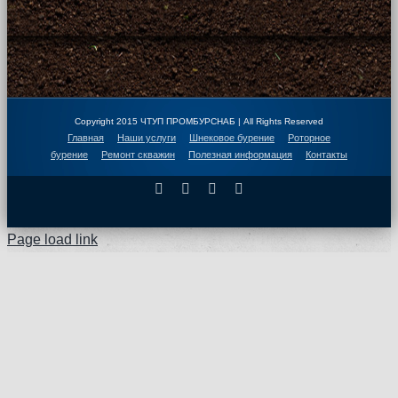
Copyright 2015 ЧТУП ПРОМБУРСНАБ | All Rights Reserved
Главная
Наши услуги
Шнековое бурение
Роторное
бурение
Ремонт скважин
Полезная информация
Контакты
Facebook
X
Instagram
Pinterest
Page load link