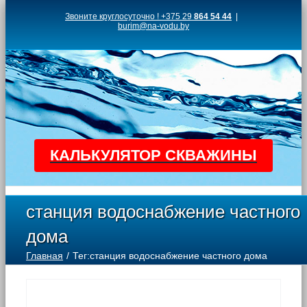
Skip
Звоните круглосуточно ! +375 29
864 54 44
|
burim@na-vodu.by
to
content
КАЛЬКУЛЯТОР СКВАЖИНЫ
станция водоснабжение частного
дома
Главная
Тег:
станция водоснабжение частного дома