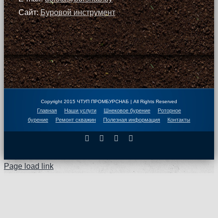
Сайт:
Буровой инструмент
Copyright 2015 ЧТУП ПРОМБУРСНАБ | All Rights Reserved
Главная
Наши услуги
Шнековое бурение
Роторное
бурение
Ремонт скважин
Полезная информация
Контакты
Facebook
X
Instagram
Pinterest
Page load link