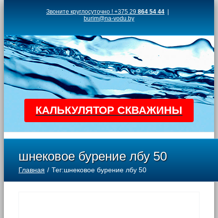
Skip
Звоните круглосуточно ! +375 29
864 54 44
|
burim@na-vodu.by
to
content
КАЛЬКУЛЯТОР СКВАЖИНЫ
шнековое бурение лбу 50
Главная
Тег:
шнековое бурение лбу 50