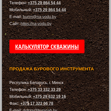
Телефон:
+375 29 864 54 44
Мобильный:
+375 29 864 54 44
E-mail:
burim@na-vodu.by
Сайт:
https://na-vodu.by
КАЛЬКУЛЯТОР СКВАЖИНЫ
ПРОДАЖА БУРОВОГО ИНСТРУМЕНТА
Респулика Беларусь, г. Минск
Телефон:
+375 33 332 33 29
Мобильный:
+375 29 632 19 16
Факс:
+375 17 322 66 78
E-mail:
dolota@bursnab.by