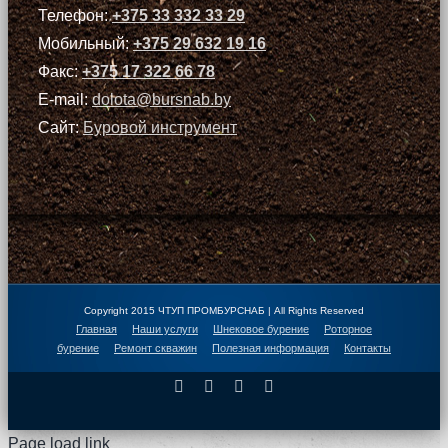
Телефон:
+375 33 332 33 29
Мобильный:
+375 29 632 19 16
Факс:
+375 17 322 66 78
E-mail:
dolota@bursnab.by
Сайт:
Буровой инструмент
Copyright 2015 ЧТУП ПРОМБУРСНАБ | All Rights Reserved
Главная
Наши услуги
Шнековое бурение
Роторное
бурение
Ремонт скважин
Полезная информация
Контакты
Facebook
X
Instagram
Pinterest
Page load link