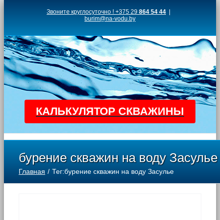
Skip
Звоните круглосуточно ! +375 29
864 54 44
|
burim@na-vodu.by
to
content
КАЛЬКУЛЯТОР СКВАЖИНЫ
бурение скважин на воду Засулье
Главная
Тег:
бурение скважин на воду Засулье