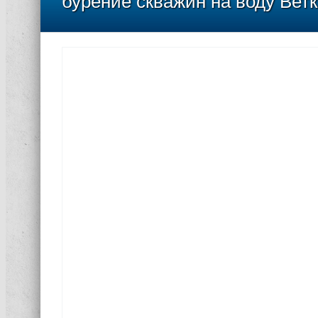
бурение скважин на воду Вет