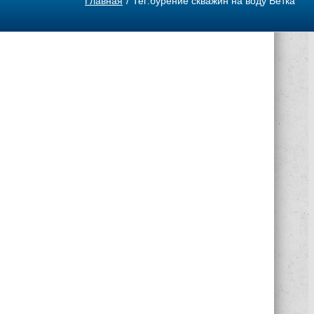
Главная
Тег:
бурение скважин на воду Ветка