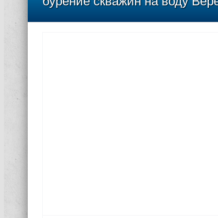
бурение скважин на воду Вер
оме