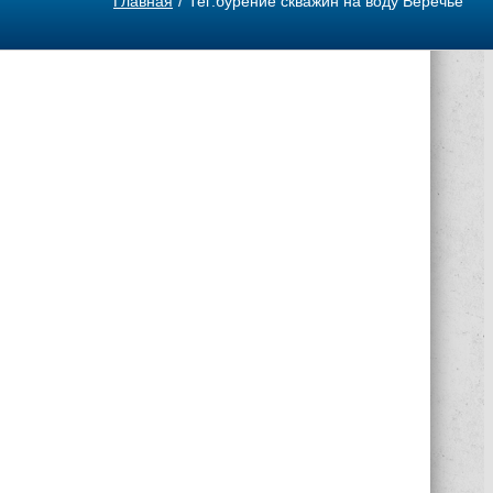
Главная
Тег:
бурение скважин на воду Веречье