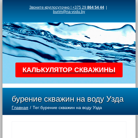
Skip
Звоните круглосуточно ! +375 29
864 54 44
|
burim@na-vodu.by
to
content
КАЛЬКУЛЯТОР СКВАЖИНЫ
бурение скважин на воду Узда
Главная
Тег:
бурение скважин на воду Узда