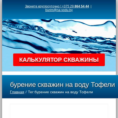
Skip
Звоните круглосуточно ! +375 29
864 54 44
|
burim@na-vodu.by
to
content
КАЛЬКУЛЯТОР СКВАЖИНЫ
бурение скважин на воду Тофели
Главная
Тег:
бурение скважин на воду Тофели