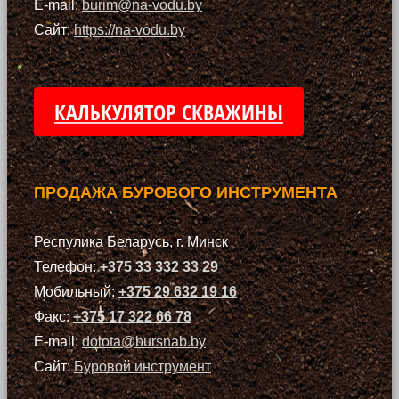
E-mail:
burim@na-vodu.by
Сайт:
https://na-vodu.by
КАЛЬКУЛЯТОР СКВАЖИНЫ
ПРОДАЖА БУРОВОГО ИНСТРУМЕНТА
Респулика Беларусь, г. Минск
Телефон:
+375 33 332 33 29
Мобильный:
+375 29 632 19 16
Факс:
+375 17 322 66 78
E-mail:
dolota@bursnab.by
Сайт:
Буровой инструмент