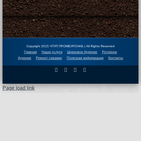
Copyright 2015 ЧТУП ПРОМБУРСНАБ | All Rights Reserved
Главная
Наши услуги
Шнековое бурение
Роторное
бурение
Ремонт скважин
Полезная информация
Контакты
Facebook
X
Instagram
Pinterest
Page load link