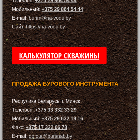
Телефон:
+375 29 864 54 44
Мобильный:
+375 29 864 54 44
E-mail:
burim@na-vodu.by
Сайт:
https://na-vodu.by
КАЛЬКУЛЯТОР СКВАЖИНЫ
ПРОДАЖА БУРОВОГО ИНСТРУМЕНТА
Респулика Беларусь, г. Минск
Телефон:
+375 33 332 33 29
Мобильный:
+375 29 632 19 16
Факс:
+375 17 322 66 78
E-mail:
dolota@bursnab.by