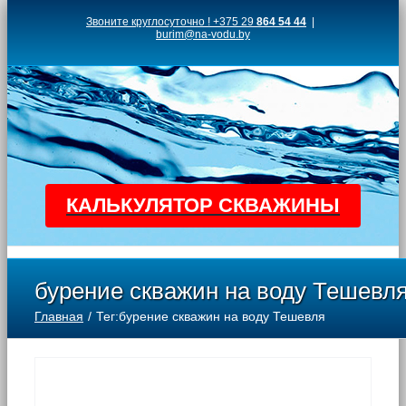
Skip
Звоните круглосуточно ! +375 29
864 54 44
|
burim@na-vodu.by
to
content
КАЛЬКУЛЯТОР СКВАЖИНЫ
бурение скважин на воду Тешевл
Главная
Тег:
бурение скважин на воду Тешевля