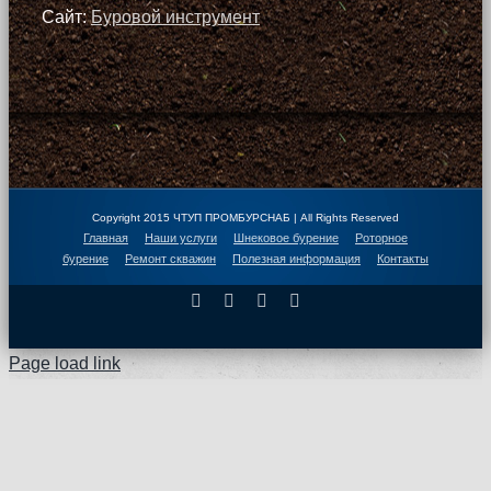
Сайт:
Буровой инструмент
Copyright 2015 ЧТУП ПРОМБУРСНАБ | All Rights Reserved
Главная
Наши услуги
Шнековое бурение
Роторное
бурение
Ремонт скважин
Полезная информация
Контакты
Facebook
X
Instagram
Pinterest
Page load link