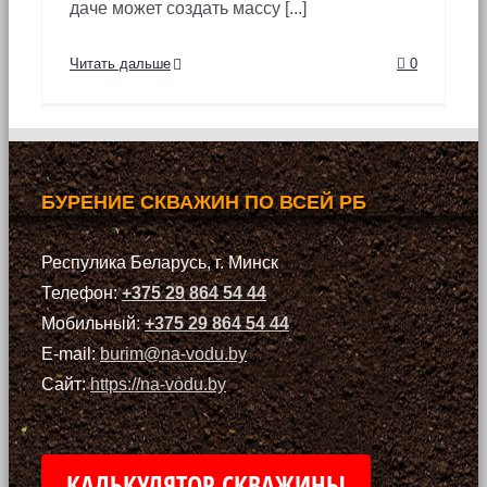
даче может создать массу [...]
Читать дальше
0
БУРЕНИЕ СКВАЖИН ПО ВСЕЙ РБ
Респулика Беларусь, г. Минск
Телефон:
+375 29 864 54 44
Мобильный:
+375 29 864 54 44
E-mail:
burim@na-vodu.by
Сайт:
https://na-vodu.by
КАЛЬКУЛЯТОР СКВАЖИНЫ