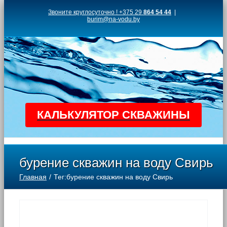
Skip
Звоните круглосуточно ! +375 29
864 54 44
|
burim@na-vodu.by
to
content
КАЛЬКУЛЯТОР СКВАЖИНЫ
бурение скважин на воду Свирь
Главная
Тег:
бурение скважин на воду Свирь