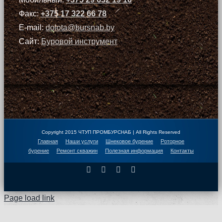
Факс:
+375 17 322 66 78
E-mail:
dolota@bursnab.by
Сайт:
Буровой инструмент
Copyright 2015 ЧТУП ПРОМБУРСНАБ | All Rights Reserved
Главная
Наши услуги
Шнековое бурение
Роторное
бурение
Ремонт скважин
Полезная информация
Контакты
Facebook
X
Instagram
Pinterest
Page load link