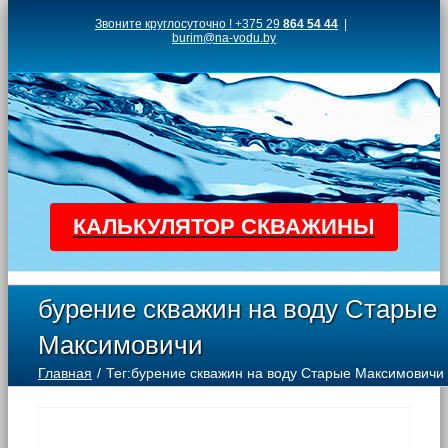
Skip
Звоните круглосуточно ! +375 29
864 54 44
|
burim@na-vodu.by
to
content
КАЛЬКУЛЯТОР СКВАЖИНЫ
бурение скважин на воду Старые
Максимовичи
Главная
Тег:
бурение скважин на воду Старые Максимовичи