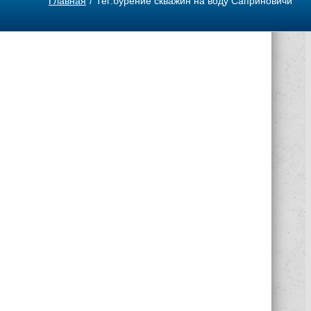
Главная
Тег:
бурение скважин на воду Саприновичи