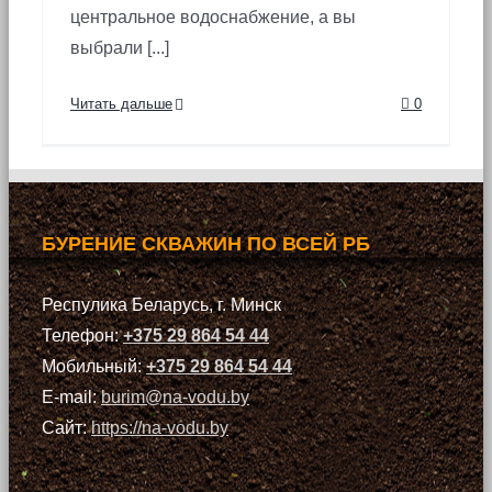
центральное водоснабжение, а вы
выбрали [...]
Читать дальше
0
БУРЕНИЕ СКВАЖИН ПО ВСЕЙ РБ
Респулика Беларусь, г. Минск
Телефон:
+375 29 864 54 44
Мобильный:
+375 29 864 54 44
E-mail:
burim@na-vodu.by
Сайт:
https://na-vodu.by