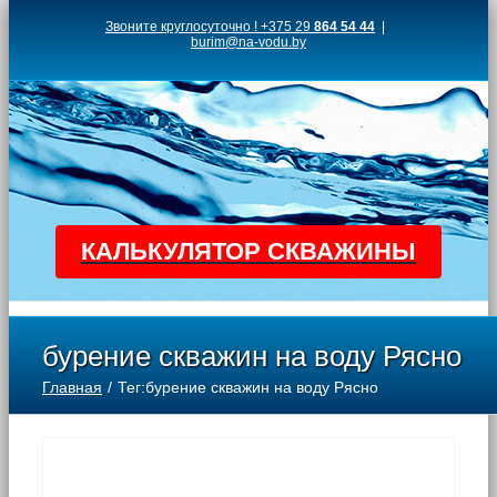
Skip
Звоните круглосуточно ! +375 29
864 54 44
|
burim@na-vodu.by
to
content
КАЛЬКУЛЯТОР СКВАЖИНЫ
бурение скважин на воду Рясно
Главная
Тег:
бурение скважин на воду Рясно