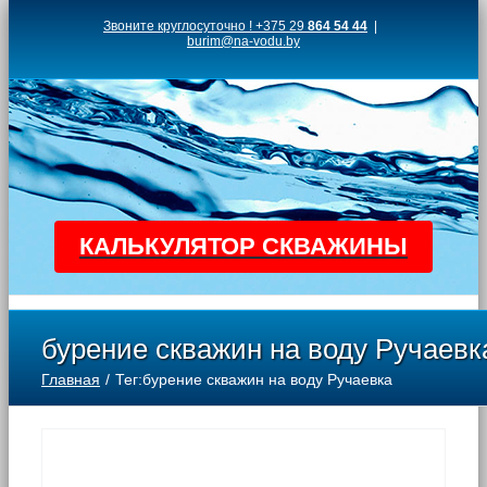
Skip
Звоните круглосуточно ! +375 29
864 54 44
|
burim@na-vodu.by
to
content
КАЛЬКУЛЯТОР СКВАЖИНЫ
бурение скважин на воду Ручаевк
Главная
Тег:
бурение скважин на воду Ручаевка