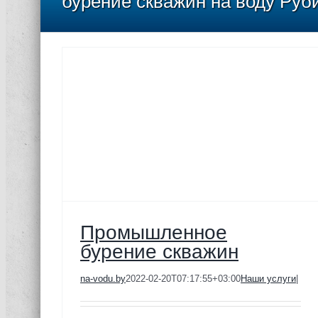
бурение скважин на воду Руб
ние
Промышленное
бурение скважин
na-vodu.by
2022-02-20T07:17:55+03:00
Наши услуги
|