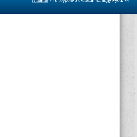
Главная
Тег:
бурение скважин на воду Рубилки