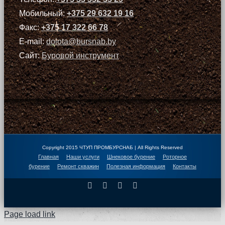
Мобильный:
+375 29 632 19 16
Факс:
+375 17 322 66 78
E-mail:
dolota@bursnab.by
Сайт:
Буровой инструмент
Copyright 2015 ЧТУП ПРОМБУРСНАБ | All Rights Reserved
Главная
Наши услуги
Шнековое бурение
Роторное
бурение
Ремонт скважин
Полезная информация
Контакты
Facebook
X
Instagram
Pinterest
Page load link