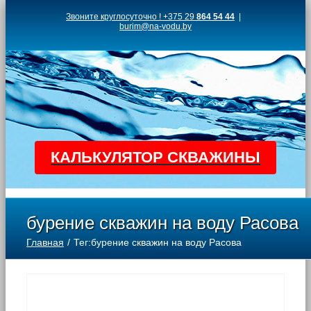
Skip
Звоните круглосуточно ! +375 29
864 54 44
|
burim@na-vodu.by
to
content
КАЛЬКУЛЯТОР СКВАЖИНЫ
бурение скважин на воду Расова
Главная
Тег:
бурение скважин на воду Расова