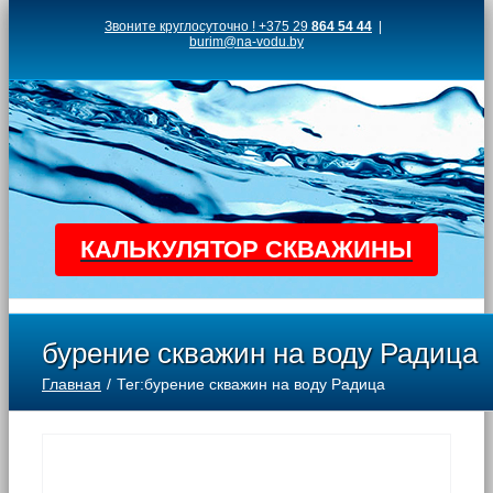
Skip
Звоните круглосуточно ! +375 29
864 54 44
|
burim@na-vodu.by
to
content
КАЛЬКУЛЯТОР СКВАЖИНЫ
бурение скважин на воду Радица
Главная
Тег:
бурение скважин на воду Радица