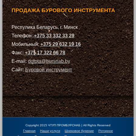
ПРОДАЖА БУРОВОГО ИНСТРУМЕНТА
Респулика Беларусь, г. Минск
Телефон:
+375 33 332 33 29
Мобильный:
+375 29 632 19 16
Факс:
+375 17 322 66 78
E-mail:
dolota@bursnab.by
Сайт:
Буровой инструмент
Copyright 2015 ЧТУП ПРОМБУРСНАБ | All Rights Reserved
Главная
Наши услуги
Шнековое бурение
Роторное