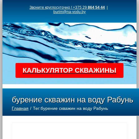
Skip
Звоните круглосуточно ! +375 29
864 54 44
|
burim@na-vodu.by
to
content
КАЛЬКУЛЯТОР СКВАЖИНЫ
бурение скважин на воду Рабунь
Главная
Тег:
бурение скважин на воду Рабунь