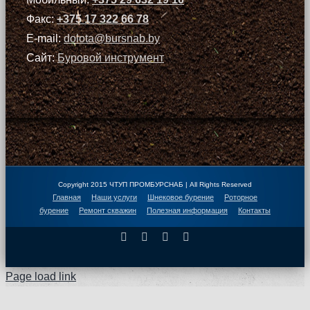
Факс:
+375 17 322 66 78
E-mail:
dolota@bursnab.by
Сайт:
Буровой инструмент
Copyright 2015 ЧТУП ПРОМБУРСНАБ | All Rights Reserved
Главная
Наши услуги
Шнековое бурение
Роторное
бурение
Ремонт скважин
Полезная информация
Контакты
Facebook
X
Instagram
Pinterest
Page load link