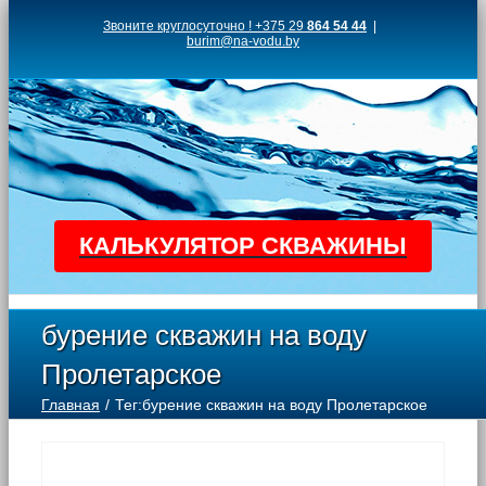
Skip
Звоните круглосуточно ! +375 29
864 54 44
|
burim@na-vodu.by
to
content
КАЛЬКУЛЯТОР СКВАЖИНЫ
бурение скважин на воду
Пролетарское
Главная
Тег:
бурение скважин на воду Пролетарское