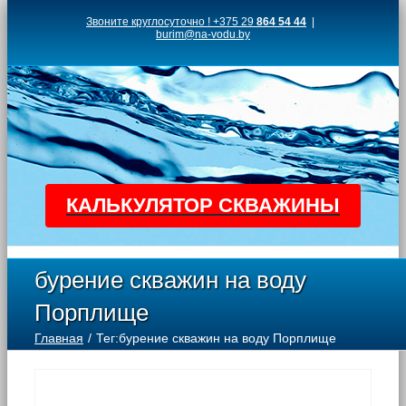
Skip
Звоните круглосуточно ! +375 29
864 54 44
|
burim@na-vodu.by
to
content
КАЛЬКУЛЯТОР СКВАЖИНЫ
бурение скважин на воду
Порплище
Главная
Тег:
бурение скважин на воду Порплище