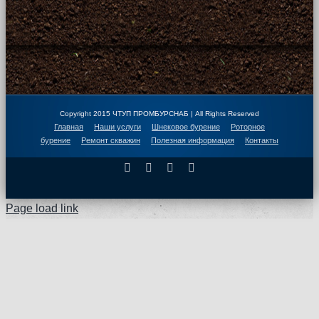
Copyright 2015 ЧТУП ПРОМБУРСНАБ | All Rights Reserved
Главная
Наши услуги
Шнековое бурение
Роторное
бурение
Ремонт скважин
Полезная информация
Контакты
Facebook
X
Instagram
Pinterest
Page load link