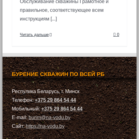
Обслуживание скважины Грамотное и
правильное, соответствующее всем
инструкциям [...]
Читать дальше
0
БУРЕНИЕ СКВАЖИН ПО ВСЕЙ РБ
Респулика Беларусь, г. Минск
Телефон:
+375 29 864 54 44
Мобильный:
+375 29 864 54 44
E-mail:
burim@na-vodu.by
Сайт:
https://na-vodu.by