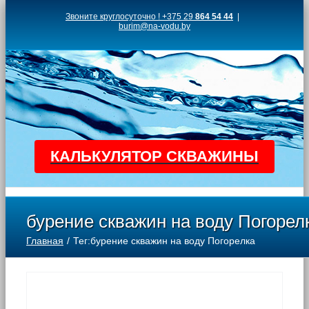
Skip
Звоните круглосуточно ! +375 29
864 54 44
|
burim@na-vodu.by
to
content
КАЛЬКУЛЯТОР СКВАЖИНЫ
бурение скважин на воду Погорел
Главная
Тег:
бурение скважин на воду Погорелка