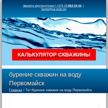
Skip
Звоните круглосуточно ! +375 29
864 54 44
|
burim@na-vodu.by
to
content
КАЛЬКУЛЯТОР СКВАЖИНЫ
бурение скважин на воду
Первомайск
Главная
Тег:
бурение скважин на воду Первомайск