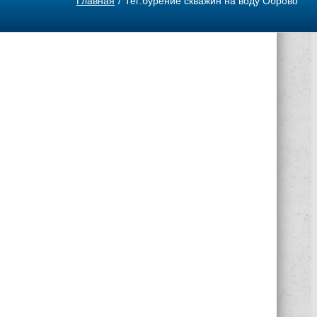
Главная
Тег:
бурение скважин на воду Оброво