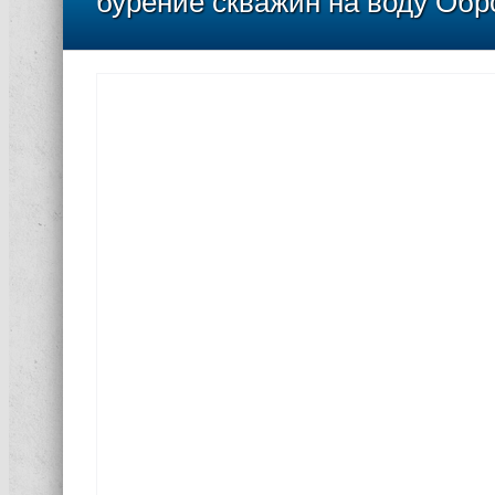
бурение скважин на воду Обр
ой