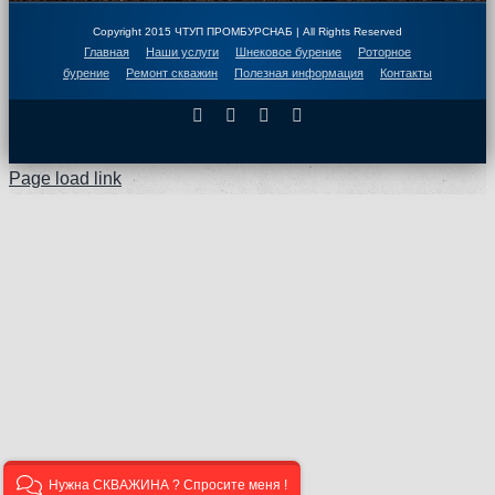
Copyright 2015 ЧТУП ПРОМБУРСНАБ | All Rights Reserved
Главная
Наши услуги
Шнековое бурение
Роторное
бурение
Ремонт скважин
Полезная информация
Контакты
Facebook
X
Instagram
Pinterest
Page load link
Нужна СКВАЖИНА ? Спросите меня !