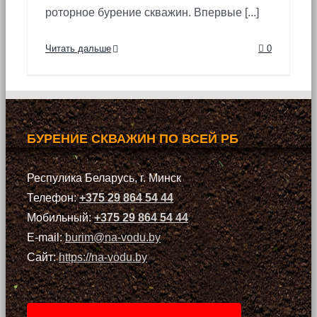
роторное бурение скважин. Впервые [...]
Читать дальше
0
БУРЕНИЕ СКВАЖИН ПО ВСЕЙ РБ
Респулика Беларусь, г. Минск
Телефон:
+375 29 864 54 44
Мобильный:
+375 29 864 54 44
E-mail:
burim@na-vodu.by
Сайт:
https://na-vodu.by