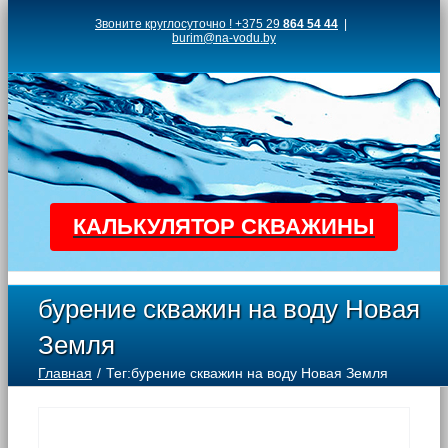
Skip
Звоните круглосуточно ! +375 29
864 54 44
|
burim@na-vodu.by
to
content
КАЛЬКУЛЯТОР СКВАЖИНЫ
бурение скважин на воду Новая
Земля
Главная
Тег:
бурение скважин на воду Новая Земля