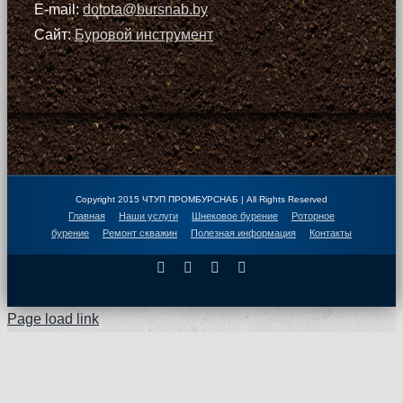
E-mail:
dolota@bursnab.by
Сайт:
Буровой инструмент
Copyright 2015 ЧТУП ПРОМБУРСНАБ | All Rights Reserved
Главная
Наши услуги
Шнековое бурение
Роторное
бурение
Ремонт скважин
Полезная информация
Контакты
Facebook
X
Instagram
Pinterest
Page load link