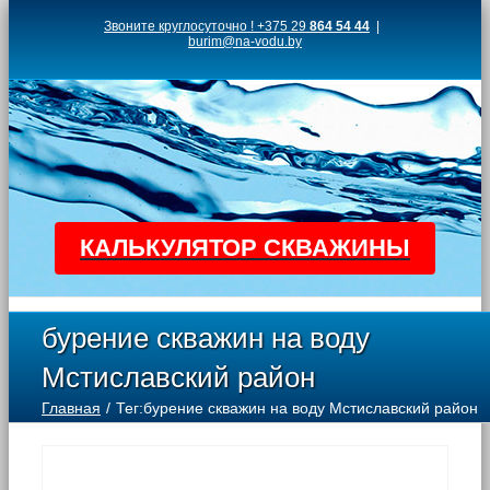
Skip
Звоните круглосуточно ! +375 29
864 54 44
|
burim@na-vodu.by
to
content
КАЛЬКУЛЯТОР СКВАЖИНЫ
бурение скважин на воду
Мстиславский район
Главная
Тег:
бурение скважин на воду Мстиславский район