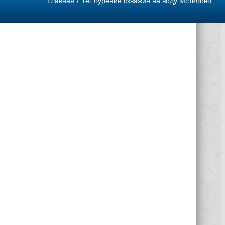
Главная
Тег:
бурение скважин на воду Мстибово