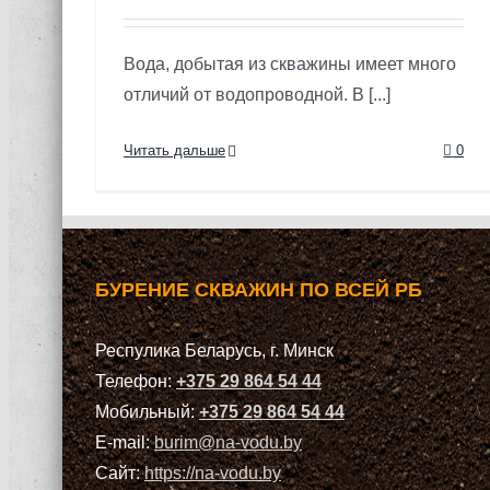
Вода, добытая из скважины имеет много
отличий от водопроводной. В [...]
Читать дальше
0
БУРЕНИЕ СКВАЖИН ПО ВСЕЙ РБ
Респулика Беларусь, г. Минск
Телефон:
+375 29 864 54 44
Мобильный:
+375 29 864 54 44
E-mail:
burim@na-vodu.by
Сайт:
https://na-vodu.by