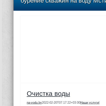
бурение скважин на воду Мст
Очистка воды
na-vodu.by
2022-02-20T07:17:22+03:00
Наши услуги
|