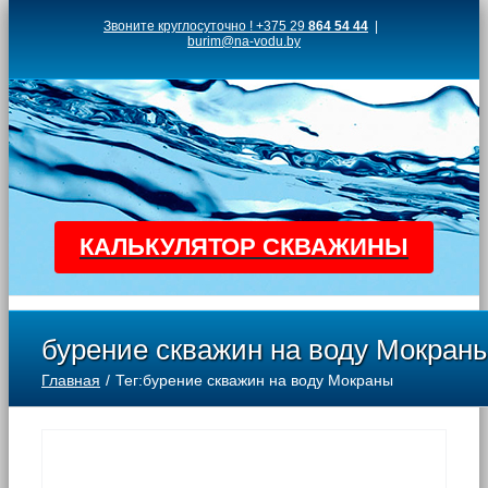
Skip
Звоните круглосуточно ! +375 29
864 54 44
|
burim@na-vodu.by
to
content
КАЛЬКУЛЯТОР СКВАЖИНЫ
бурение скважин на воду Мокран
Главная
Тег:
бурение скважин на воду Мокраны