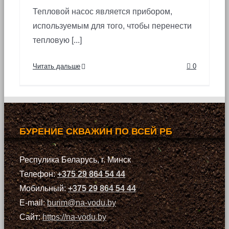
Тепловой насос является прибором,
используемым для того, чтобы перенести
тепловую [...]
Читать дальше
0
БУРЕНИЕ СКВАЖИН ПО ВСЕЙ РБ
Респулика Беларусь, г. Минск
Телефон:
+375 29 864 54 44
Мобильный:
+375 29 864 54 44
E-mail:
burim@na-vodu.by
Сайт:
https://na-vodu.by