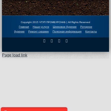
Copyright 2015 ЧТУП ПРОМБУРСНАБ | All Rights Reserved
Главная
Наши услуги
Шнековое бурение
Роторное
бурение
Ремонт скважин
Полезная информация
Контакты
Facebook
X
Instagram
Pinterest
Page load link