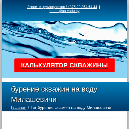
Skip
Звоните круглосуточно ! +375 29
864 54 44
|
burim@na-vodu.by
to
content
КАЛЬКУЛЯТОР СКВАЖИНЫ
бурение скважин на воду
Милашевичи
Главная
Тег:
бурение скважин на воду Милашевичи