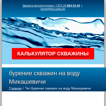
Skip
Звоните круглосуточно ! +375 29
864 54 44
|
burim@na-vodu.by
to
content
КАЛЬКУЛЯТОР СКВАЖИНЫ
бурение скважин на воду
Микашевичи
Главная
Тег:
бурение скважин на воду Микашевичи