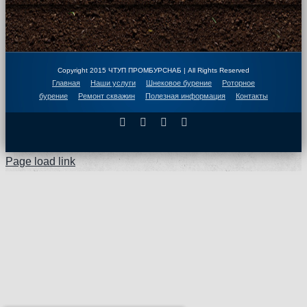
Copyright 2015 ЧТУП ПРОМБУРСНАБ | All Rights Reserved
Главная
Наши услуги
Шнековое бурение
Роторное
бурение
Ремонт скважин
Полезная информация
Контакты
Facebook
X
Instagram
Pinterest
Page load link