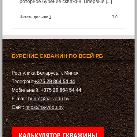
роторное бурение скважин. Впервые [...]
Читать дальше
0
БУРЕНИЕ СКВАЖИН ПО ВСЕЙ РБ
Респулика Беларусь, г. Минск
Телефон:
+375 29 864 54 44
Мобильный:
+375 29 864 54 44
E-mail:
burim@na-vodu.by
Сайт:
https://na-vodu.by
КАЛЬКУЛЯТОР СКВАЖИНЫ