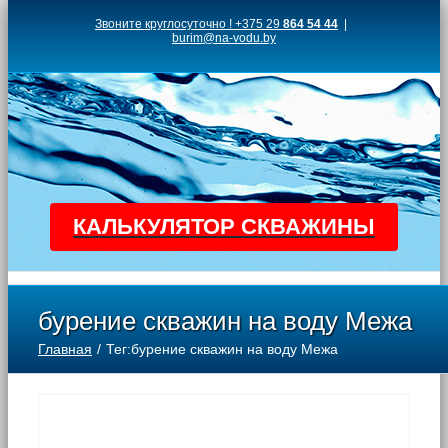
Skip
Звоните круглосуточно ! +375 29
864 54 44
|
burim@na-vodu.by
to
content
КАЛЬКУЛЯТОР СКВАЖИНЫ
бурение скважин на воду Межа
Главная
Тег:
бурение скважин на воду Межа