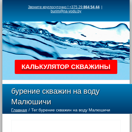
Skip
Звоните круглосуточно ! +375 29
864 54 44
|
burim@na-vodu.by
to
content
КАЛЬКУЛЯТОР СКВАЖИНЫ
бурение скважин на воду
Малюшичи
Главная
Тег:
бурение скважин на воду Малюшичи