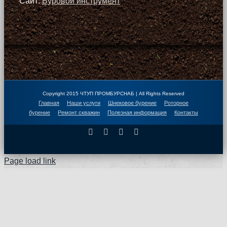
Сайт:
Буровой инструмент
Copyright 2015 ЧТУП ПРОМБУРСНАБ | All Rights Reserved
Главная
Наши услуги
Шнековое бурение
Роторное
бурение
Ремонт скважин
Полезная информация
Контакты
Facebook
X
Instagram
Pinterest
Page load link