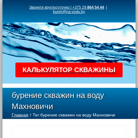
Skip
Звоните круглосуточно ! +375 29
864 54 44
|
burim@na-vodu.by
to
content
КАЛЬКУЛЯТОР СКВАЖИНЫ
бурение скважин на воду
Махновичи
Главная
Тег:
бурение скважин на воду Махновичи