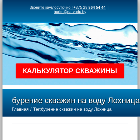
Skip
Звоните круглосуточно ! +375 29
864 54 44
|
burim@na-vodu.by
to
content
КАЛЬКУЛЯТОР СКВАЖИНЫ
бурение скважин на воду Лохница
Главная
Тег:
бурение скважин на воду Лохница