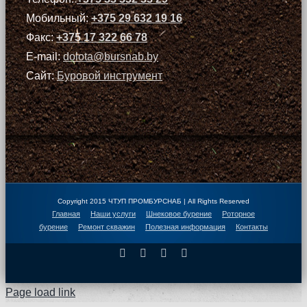
Мобильный:
+375 29 632 19 16
Факс:
+375 17 322 66 78
E-mail:
dolota@bursnab.by
Сайт:
Буровой инструмент
Copyright 2015 ЧТУП ПРОМБУРСНАБ | All Rights Reserved
Главная
Наши услуги
Шнековое бурение
Роторное
бурение
Ремонт скважин
Полезная информация
Контакты
Facebook
X
Instagram
Pinterest
Page load link